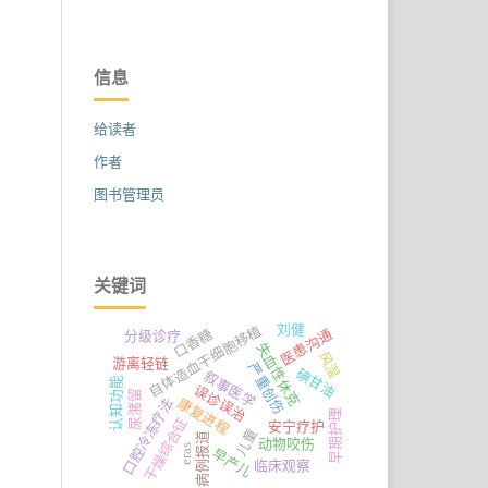
信息
给读者
作者
图书管理员
关键词
刘健
自体造血干细胞移植
口香糖
医患沟通
分级诊疗
失血性休克
风湿
游离轻链
严重创伤
碘甘油
叙事医学
认知功能
误诊误治
尿潴留
康复进程
口腔冷冻疗法
早期护理
干燥综合征
安宁疗护
儿童
病例报道
动物咬伤
eras
早产儿
临床观察