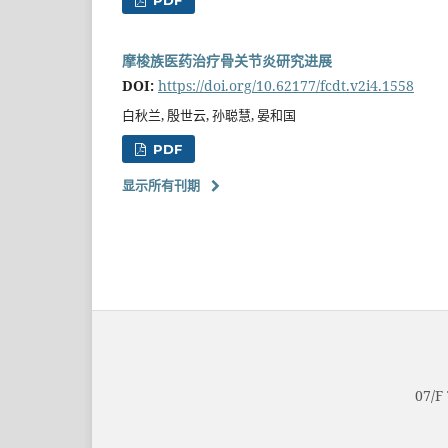
摩梭族医药治疗骨关节炎研究进展
DOI:
https://doi.org/10.62177/fcdt.v2i4.1558
白秋兰, 殷世云, 孙聪慧, 晏和国
PDF
显示所有刊期
07/F