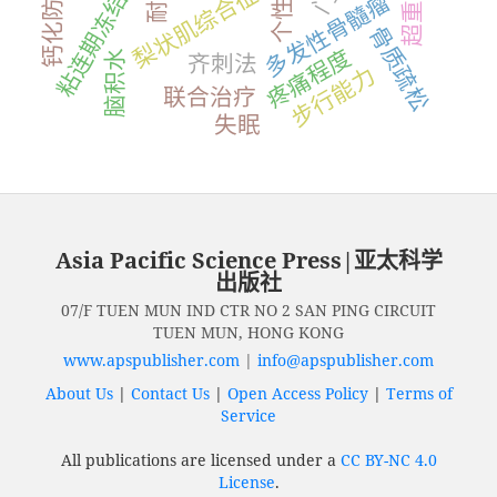
粘连期冻结肩
钙化防御
梨状肌综合征
多发性骨髓瘤
骨质疏松
疼痛程度
脑积水
齐刺法
步行能力
联合治疗
失眠
Asia Pacific Science Press|亚太科学
出版社
07/F TUEN MUN IND CTR NO 2 SAN PING CIRCUIT
TUEN MUN, HONG KONG
www.apspublisher.com
|
info@apspublisher.com
About Us
|
Contact Us
|
Open Access Policy
|
Terms of
Service
All publications are licensed under a
CC BY-NC 4.0
License
.