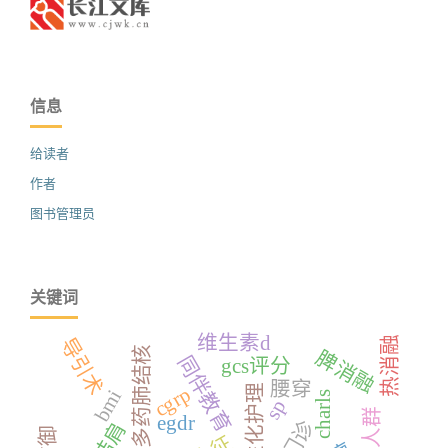
信息
给读者
作者
图书管理员
关键词
维生素d
热消融
导引术
耐多药肺结核
脾消融
同伴教育
gcs评分
腰穿
个性化护理
cgrp
bmi
charls
sp
超重人群
egdr
门诊