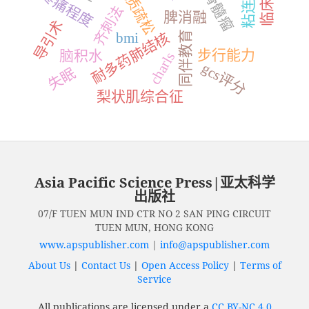
骨质疏松
疼痛程度
齐刺法
脾消融
导引术
同伴教育
耐多药肺结核
bmi
步行能力
脑积水
charls
gcs评分
失眠
梨状肌综合征
Asia Pacific Science Press|亚太科学
出版社
07/F TUEN MUN IND CTR NO 2 SAN PING CIRCUIT
TUEN MUN, HONG KONG
www.apspublisher.com
|
info@apspublisher.com
About Us
|
Contact Us
|
Open Access Policy
|
Terms of
Service
All publications are licensed under a
CC BY-NC 4.0