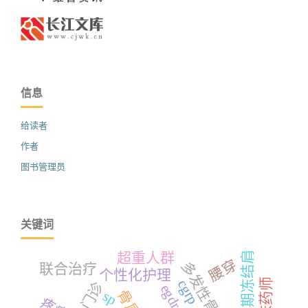
信息
给读者
作者
图书管理员
关键词
粘连期冻结肩
超重人群
腰穿
多发性骨髓瘤
联合治疗
个性化护理
临床药师
cgrp
门诊
egdr
sp