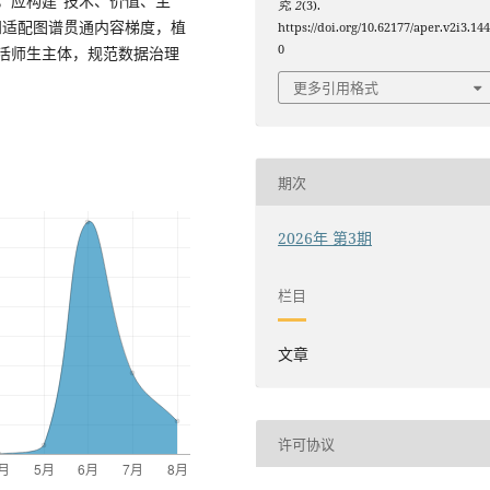
，应构建“技术、价值、主
究
,
2
(3).
知适配图谱贯通内容梯度，植
https://doi.org/10.62177/aper.v2i3.14
0
活师生主体，规范数据治理
更多引用格式
期次
2026年 第3期
栏目
文章
许可协议