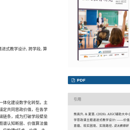
进式教学设计, 跨学段, 算
PDF
引用
一体化建设数字化转型。主
锚定共同思政价值，在各学
熊高升, & 夏慧. (2026). AIGC辅助大中
辑链条，成为打破学段壁垒
学思政课主题递进式教学设计: ——价值
图谱认知断层、价值算法偏
意蕴、现实困境、实践路径.
亚太教育研