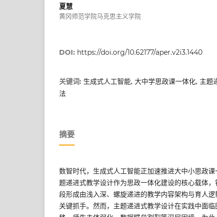
夏慧
黄冈师范学院马克思主义学院
DOI:
https://doi.org/10.62177/aper.v2i3.1440
生成式人工智能, 大中学思政课一体化, 主题递
关键词:
法
摘要
数智时代，生成式人工智能正加速推进大中小思政课
题递进式教学设计作为思政一体化建设的核心载体，
段形成由浅入深、螺旋递进的教学内容架构与育人逻
关键抓手。然而，主题递进式教学设计在实践中面临