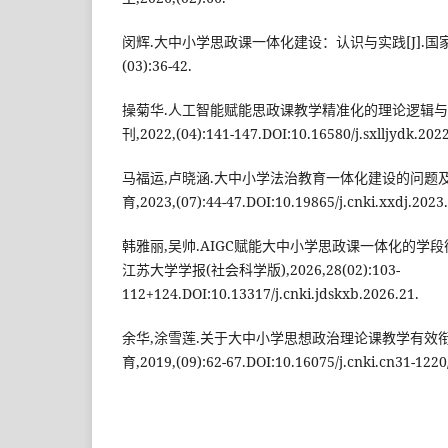
闵辉.大中小学思政课一体化建设：认识与实践[J].国家
(03):36-42.
操菊华.人工智能赋能思政课教学精准化的理论逻辑与实
刊,2022,(04):141-147.DOI:10.16580/j.sxlljydk.2022
马福运,卢晓涵.大中小学法治教育一体化建设的问题及对
育,2023,(07):44-47.DOI:10.19865/j.cnki.xxdj.2023
韩雅丽,吴帅.AIGC赋能大中小学思政课一体化的学段衔
江苏大学学报(社会科学版),2026,28(02):103-
112+124.DOI:10.13317/j.cnki.jdskxb.2026.21.
余华,涂雪莲.关于大中小学思想政治理论课教学有效衔接
育,2019,(09):62-67.DOI:10.16075/j.cnki.cn31-1220