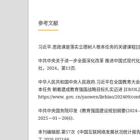
参考文献
习近平.思政课是落实立德树人根本任务的关键课程[J].求是
中共中央关于进一步全面深化改革 推进中国式现代化的
社，2024，第13页.
中华人民共和国中央人民政府.习近平在全国教育大会
本任务 朝着建成教育强国战略目标扎实迈进 [EB/OL].[20
https://www. gov. cn/yaowen/liebiao/202409/con
中共中央国务院印发《教育强国建设规划纲要(2024—2
2025－01－20(6)．
本刊编辑部.第57次《中国互联网络发展状况统计报告》
工,2026,(02):66.