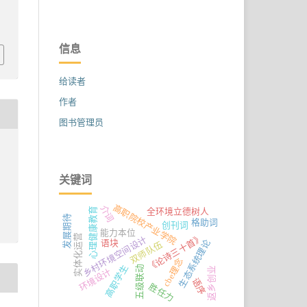
4
信息
给读者
作者
图书管理员
关键词
高职院校产业学院
介词
心理健康教育
全环境立德树人
发展期待
格助词
创刊词
能力本位
实体化运营
《论诗三十首》
乡村环境空间设计
生态系统理论
语块
双师队伍
cbe理念
高职学生
五级联动
返乡创业
环境设计
语序
胜任力