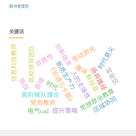
图书管理员
关键词
创新效率
信息科技教师
劳动异化
高校领导团队
时代意义
异质性
新质生产力
《论诗三十首》
唐诗
扬弃路径
宝安区
人的主体性
教授县
县域
挑战
时代
思想政治教育
高阶梯队理论
区域协同
党员教师
提升策略
电气cad