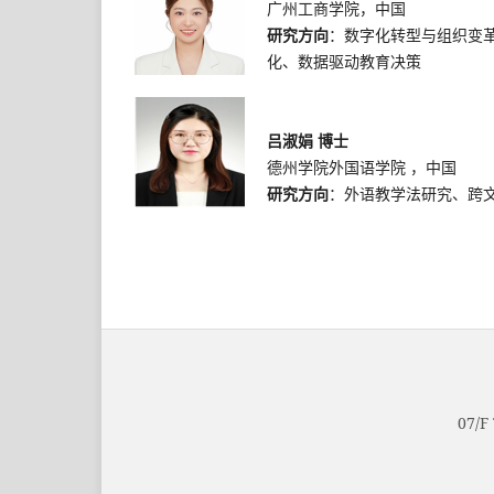
广州工商学院，中国
研究方向
：数字化转型与组织变
化、数据驱动教育决策
吕淑娟 博士
德州学院外国语学院 ，中国
研究方向
：外语教学法研究、跨
07/F