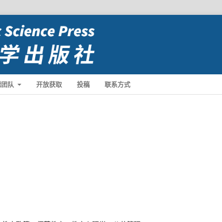
辑团队
开放获取
投稿
联系方式