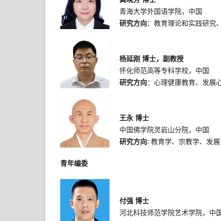
青海大学外国语学院，中国
研究方向
：教育理论和实践研究
杨延刚 博士，副教授
怀化师范高等专科学校，中国
研究方向
：心理健康教育、发展
王永 博士
中国佛学院灵岩山分院，中国
研究方向
: 教育学、宗教学、发
青年编委
付强 博士
河北科技师范学院艺术学院，中