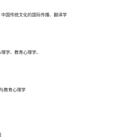
、中国传统文化的国际传播、翻译学
心理学、教育心理学、
展与教育心理学
国