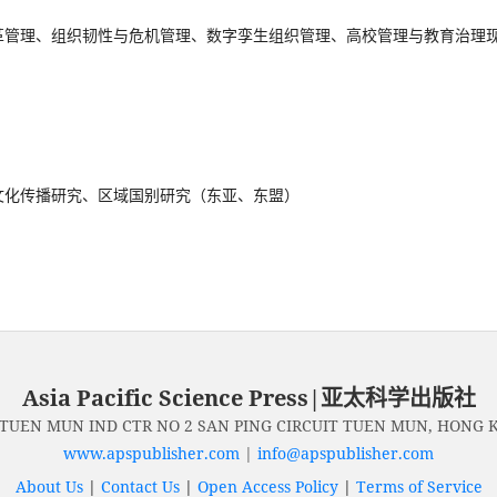
革管理、组织韧性与危机管理、数字孪生组织管理、高校管理与教育治理
文化传播研究、区域国别研究（东亚、东盟）
Asia Pacific Science Press|亚太科学出版社
 TUEN MUN IND CTR NO 2 SAN PING CIRCUIT TUEN MUN, HONG
www.apspublisher.com
|
info@apspublisher.com
About Us
|
Contact Us
|
Open Access Policy
|
Terms of Service