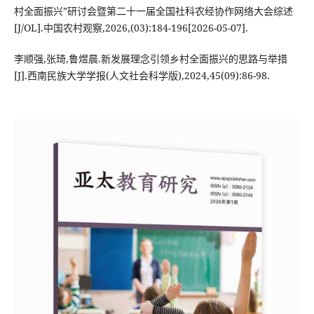
村全面振兴”研讨会暨第二十一届全国社科农经协作网络大会综述
[J/OL].中国农村观察,2026,(03):184-196[2026-05-07].
李顺强,张琦,鲁煜晨.新发展理念引领乡村全面振兴的思路与举措
[J].西南民族大学学报(人文社会科学版),2024,45(09):86-98.