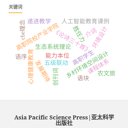
关键词
递进教学
人工智能教育课例
cbe理念
高职院校产业学院
胜任力
环境设计
介词
《论诗三十首》
生态系统理论
心理健康教育
高职学生
乡村环境空间设计
能力本位
语序
课程体系
发展期待
五级联动
创刊词
农文旅
语块
Asia Pacific Science Press|亚太科学
出版社