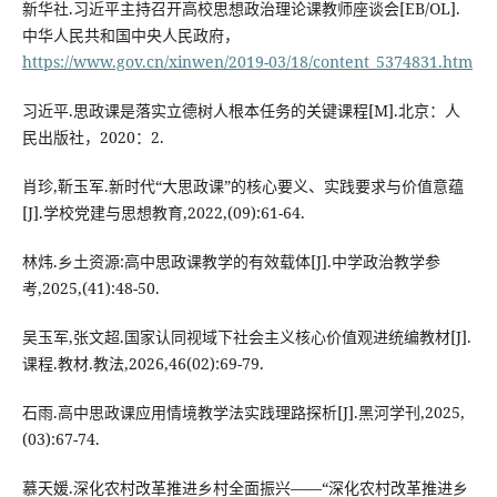
新华社.习近平主持召开高校思想政治理论课教师座谈会[EB/OL].
中华人民共和国中央人民政府，
https://www.gov.cn/xinwen/2019-03/18/content_5374831.htm
习近平.思政课是落实立德树人根本任务的关键课程[M].北京：人
民出版社，2020：2.
肖珍,靳玉军.新时代“大思政课”的核心要义、实践要求与价值意蕴
[J].学校党建与思想教育,2022,(09):61-64.
林炜.乡土资源:高中思政课教学的有效载体[J].中学政治教学参
考,2025,(41):48-50.
吴玉军,张文超.国家认同视域下社会主义核心价值观进统编教材[J].
课程.教材.教法,2026,46(02):69-79.
石雨.高中思政课应用情境教学法实践理路探析[J].黑河学刊,2025,
(03):67-74.
慕天媛.深化农村改革推进乡村全面振兴——“深化农村改革推进乡