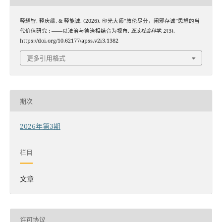
释耀智, 释庆缘, & 释能诚. (2026). 印光大师“敦伦尽分，闲邪存诚”思想的当
代价值研究 : ——以法治与德治相结合为视角.
亚太社会科学
,
2
(3).
https://doi.org/10.62177/apss.v2i3.1382
更多引用格式
期次
2026年第3期
栏目
文章
许可协议