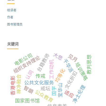
给读者
作者
图书管理员
关键词
大悲
电影公司
台籍教师
见月
教判思想
组织支持理论
千华派
工作动机
培训策略
均等化
认同
文化折扣
传戒
禅净融合
香港电影
公共文化服务
宝华山
净土伦理
智顗
国学
戒坛
公众教育
适应
国家图书馆