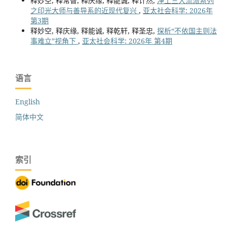
释妙空, 释常智, 释庆缘, 释能诚, 释计然,
净土三大流派系列
之印光大师与善导系的近现代复兴
,
亚太社会科学: 2026年
第3期
释妙空, 释庆缘, 释能诚, 释乾轩, 释圣忠,
探析“不依国主则法
事难立”视角下
,
亚太社会科学: 2026年 第4期
语言
English
简体中文
索引