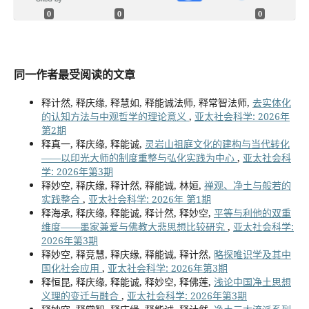
0
0
0
同一作者最受阅读的文章
释计然, 释庆缘, 释慧如, 释能诚法师, 释常智法师,
去实体化
的认知方法与中观哲学的理论意义
,
亚太社会科学: 2026年
第2期
释真一, 释庆缘, 释能诚,
灵岩山祖庭文化的建构与当代转化
——以印光大师的制度重整与弘化实践为中心
,
亚太社会科
学: 2026年第3期
释妙空, 释庆缘, 释计然, 释能诚, 林姮,
禅观、净土与般若的
实践整合
,
亚太社会科学: 2026年 第1期
释海承, 释庆缘, 释能诚, 释计然, 释妙空,
平等与利他的双重
维度——墨家兼爱与佛教大悲思想比较研究
,
亚太社会科学:
2026年第3期
释妙空, 释竞慧, 释庆缘, 释能诚, 释计然,
略探唯识学及其中
国化社会应用
,
亚太社会科学: 2026年第3期
释恒昆, 释庆缘, 释能诚, 释妙空, 释佛莲,
浅论中国净土思想
义理的变迁与融合
,
亚太社会科学: 2026年第3期