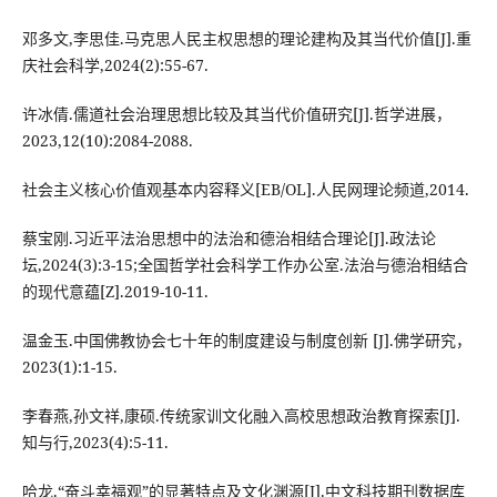
邓多文,李思佳.马克思人民主权思想的理论建构及其当代价值[J].重
庆社会科学,2024(2):55-67.
许冰倩.儒道社会治理思想比较及其当代价值研究[J].哲学进展，
2023,12(10):2084-2088.
社会主义核心价值观基本内容释义[EB/OL].人民网理论频道,2014.
蔡宝刚.习近平法治思想中的法治和德治相结合理论[J].政法论
坛,2024(3):3-15;全国哲学社会科学工作办公室.法治与德治相结合
的现代意蕴[Z].2019-10-11.
温金玉.中国佛教协会七十年的制度建设与制度创新 [J].佛学研究，
2023(1):1-15.
李春燕,孙文祥,康硕.传统家训文化融入高校思想政治教育探索[J].
知与行,2023(4):5-11.
哈龙.“奋斗幸福观”的显著特点及文化渊源[J].中文科技期刊数据库