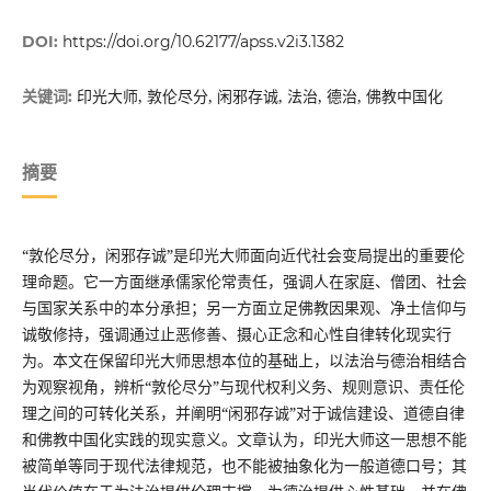
DOI:
https://doi.org/10.62177/apss.v2i3.1382
印光大师, 敦伦尽分, 闲邪存诚, 法治, 德治, 佛教中国化
关键词:
摘要
“敦伦尽分，闲邪存诚”是印光大师面向近代社会变局提出的重要伦
理命题。它一方面继承儒家伦常责任，强调人在家庭、僧团、社会
与国家关系中的本分承担；另一方面立足佛教因果观、净土信仰与
诚敬修持，强调通过止恶修善、摄心正念和心性自律转化现实行
为。本文在保留印光大师思想本位的基础上，以法治与德治相结合
为观察视角，辨析“敦伦尽分”与现代权利义务、规则意识、责任伦
理之间的可转化关系，并阐明“闲邪存诚”对于诚信建设、道德自律
和佛教中国化实践的现实意义。文章认为，印光大师这一思想不能
被简单等同于现代法律规范，也不能被抽象化为一般道德口号；其