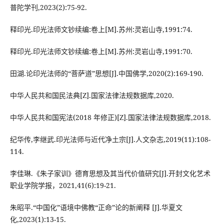
普陀学刊,2023(2):75-92.
释印光.印光法师文钞续编:卷上[M].苏州:灵岩山寺,1991:74.
释印光.印光法师文钞续编:卷上[M].苏州:灵岩山寺,1991:70.
田湖.论印光法师的“菩萨道”思想[J].中国佛学,2020(2):169-190.
中华人民共和国民法典[Z].国家法律法规数据库,2020.
中华人民共和国宪法(2018 年修正)[Z].国家法律法规数据库,2018.
纪华传,李继武.印光法师与近代净土宗[J].人文杂志,2019(11):108-
114.
李佳琳.《朱子家训》德育思想及其当代价值研究[J].开封文化艺术
职业学院学报，2021,41(6):19-21.
朱昭平.“中国化”语境中佛教“正命”论的新阐释 [J].华夏文
化,2023(1):13-15.