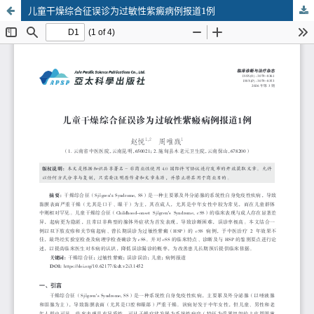
儿童干燥综合征误诊为过敏性紫癜病例报道1例